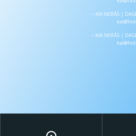
kai@hot
– KAI NERÅS | DA
kai@hot
– KAI NERÅS | DA
kai@hot