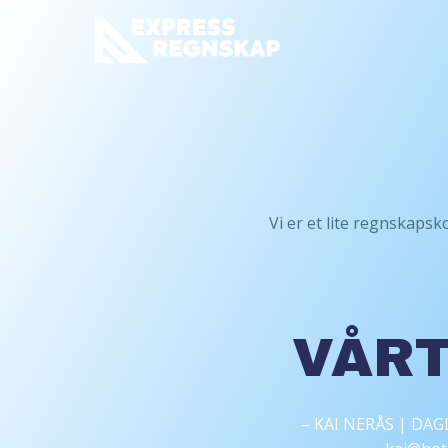
Skip
to
content
Vi er et lite regnskaps
VÅRT
– KAI NERÅS | DA